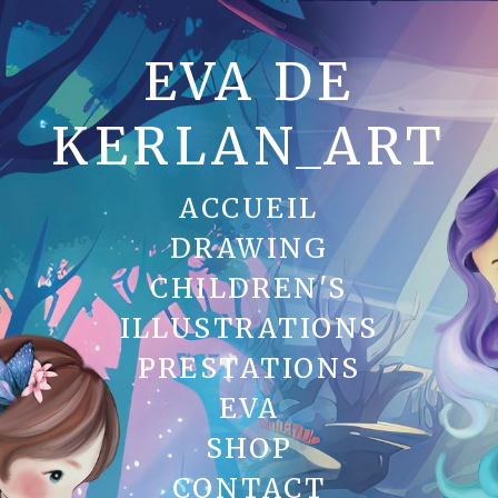
EVA DE
KERLAN_ART
ACCUEIL
DRAWING
CHILDREN'S
ILLUSTRATIONS
PRESTATIONS
EVA
SHOP
CONTACT